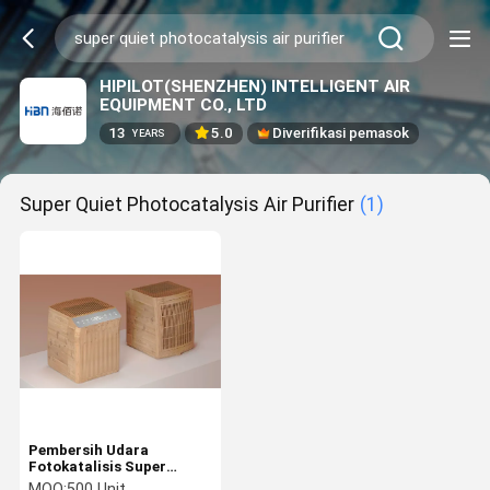
HIPILOT(SHENZHEN) INTELLIGENT AIR
EQUIPMENT CO., LTD
13
5.0
Diverifikasi pemasok
YEARS
Super Quiet Photocatalysis Air Purifier
(1)
Pembersih Udara
Fotokatalisis Super
Tenang
MOQ:
500 Unit