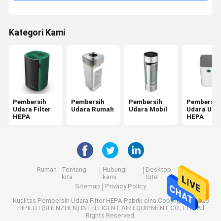
Kategori Kami
Pembersih
Pembersih
Pembersih
Pembersih
Udara Filter
Udara Rumah
Udara Mobil
Udara UV
HEPA
HEPA
Rumah
Tentang
Hubungi
Desktop
kita
kami
Site
Sitemap
Privacy Policy
Kualitas
Pembersih Udara Filter HEPA
Pabrik cina.Copyright © 2026
HIPILOT(SHENZHEN) INTELLIGENT AIR EQUIPMENT CO., LTD. All
Rights Reserved.