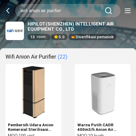
HIPILOT(SHENZHEN) INTELLIGENT AIR
EQUIPMENT CO., LTD
13
5.0
Diverifikasi pemasok
YEARS
Wifi Anion Air Purifier
(22)
Pembersih Udara Anion
Warna Putih CADR
Komersial Sterilisasi
400m3/h Anion Air
Udara WIFI Cerdas Untuk
Purifier ABS UV Light
MOQ:
100 unit
MOQ:
10 buah