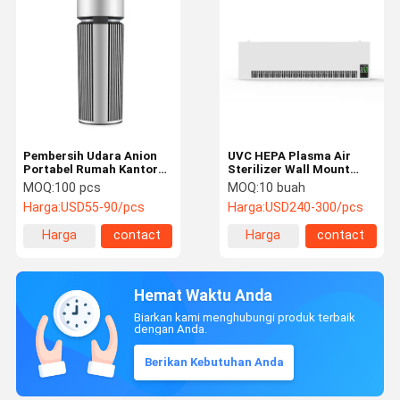
Pembersih Udara Anion
UVC HEPA Plasma Air
Portabel Rumah Kantor
Sterilizer Wall Mount
Menghilangkan Jamur
Pembersih Udara WIFI
MOQ:
100 pcs
MOQ:
10 buah
Dengan Sinar UVC
Cerdas
Harga:
USD55-90/pcs
Harga:
USD240-300/pcs
Harga
contact
Harga
contact
terbaik
terbaik
Hemat Waktu Anda
Biarkan kami menghubungi produk terbaik
dengan Anda.
Berikan Kebutuhan Anda