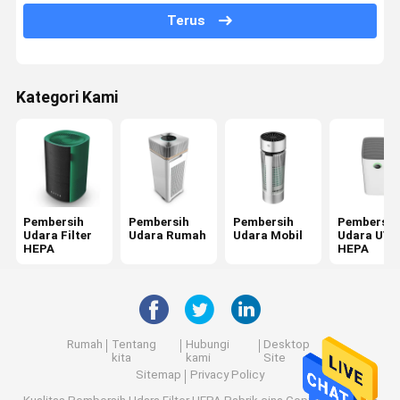
Terus
Pembersih Udara Anion
Pembersih Udara Fotokatalisis
Kategori Kami
Sterilisasi UV Dalam
Pembersih Udara Lift
Pembersih Udara Saluran
Pembersih Udara Portabel
Pembersih
Pembersih
Pembersih
Pembersih
Udara Filter
Udara Rumah
Udara Mobil
Udara UV
HEPA
HEPA
Filter Udara PM2.5
Filter Udara Bau
Pembersih Udara Generator Ozon
Rumah
Tentang
Hubungi
Desktop
kita
kami
Site
Sitemap
Privacy Policy