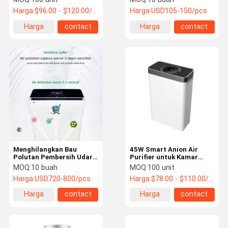
Rumah
Hepa Filter Air Purifier
Harga:
$96.00 - $120.00/Units
Harga:
USD105-150/pcs
Harga
contact
Harga
contact
terbaik
terbaik
Menghilangkan Bau
45W Smart Anion Air
Polutan Pembersih Udara
Purifier untuk Kamar
Anion Untuk Kamar Besar
Medium 258 Sq Ft Dengan
MOQ:
10 buah
MOQ:
100 unit
5500 Sq Ft Plasma
Monitor Berkualitas
Harga:
USD720-800/pcs
Harga:
$78.00 - $110.00/Units
Generator
Harga
contact
Harga
contact
terbaik
terbaik