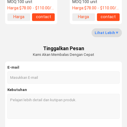
260sq Ft Menghilangkan
Filter Air Cleaner Dengan
MOQ:
100 unit
MOQ:
100 unit
Bulu Hewan Peliharaan
Tampilan Digital PM2.5
Harga:
$78.00 - $110.00/Units
Harga:
$78.00 - $110.00/Units
Harga
contact
Harga
contact
Kontrol
Hubungi
Berita
Kasus
terbaik
terbaik
Kualitas
Kami
Lihat Lebih
Pembersih Udara Filter HEPA
Tinggalkan Pesan
Pembersih Udara Rumah
Kami Akan Membalas Dengan Cepat
Pembersih Udara Mobil
E-mail
Pembersih Udara UV HEPA
Pembersih Udara Desktop
Kebutuhan
Pembersih Udara Lantai Berdiri
Pembersih Udara yang Dipasang di Dinding
Sterilisasi Udara Plasma