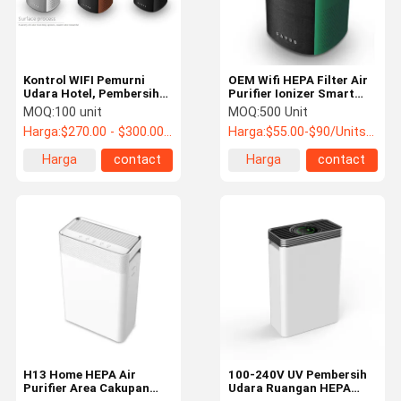
Kontrol WIFI Pemurni
OEM Wifi HEPA Filter Air
Udara Hotel, Pembersih
Purifier Ionizer Smart
Udara Asap Filter Hepa
Sensor Untuk Rumah
MOQ:
100 unit
MOQ:
500 Unit
Harga:
$270.00 - $300.00/Units
Harga:
$55.00-$90/Units >=500 Units
Harga
contact
Harga
contact
terbaik
terbaik
Rumah
Produk
Tentang
Tur Pabrik
Kami
H13 Home HEPA Air
100-240V UV Pembersih
Purifier Area Cakupan
Udara Ruangan HEPA