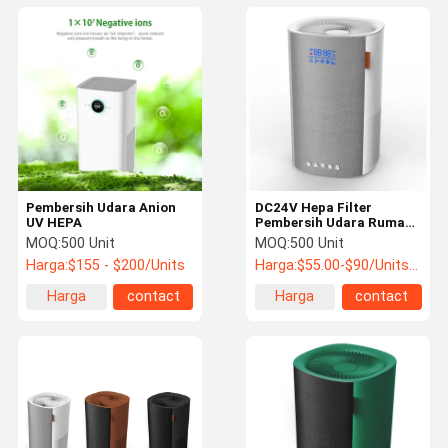
Pembersih Udara Anion
DC24V Hepa Filter
UV HEPA
Pembersih Udara Rumah
Sensor Cerdas Wifi 3 Juta
MOQ:
500 Unit
MOQ:
500 Unit
Anion Ion OEM
Harga:
$155 - $200/Units
Harga:
$55.00-$90/Units >=500 Units
Harga
contact
Harga
contact
terbaik
terbaik