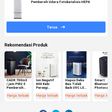
Pembersih Udara Fotokatalisis HEPA
Terus
Rekomendasi Produk
CADR 700m3
Ion Negatif
Hapus Debu
Smart
/ jam PM2.5
800 Kaki
Bau Tidak
Bluetooth
Pembersih
Persegi
Baik UVC LED
Photocatal
Udara Untuk
Pembersih
Air Purifier
Air Purifie
Rumah
Udara Warna
29db Mode
Desktop
Harga terbaik
Harga terbaik
Harga terbaik
Harga terb
Dengan
Putih CADR
Tidur Super
Rumah Kec
Pembersih
1600m3/H
Tenang Untuk
Ionizer
Udara Filter
Kamar Tidur
Hepa Sejati