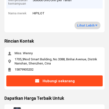
Menyediakan
500000 Unit/Unit per Tahun
kemampuan
Nama merek
HIPILOT
Lihat Lebih
Rincian Kontak
Miss. Wenny
1705,3Nod Smart Building, No.3388, Binhai Avenue, Distrik
Nanshan, Shenzhen, Cina
15879905202
Hubungi sekarang
Dapatkan Harga Terbaik Untuk