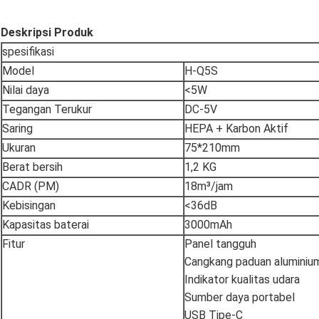
Deskripsi Produk
spesifikasi
Model
H-Q5S
Nilai daya
<5W
Tegangan Terukur
DC-5V
Saring
HEPA + Karbon Aktif
Ukuran
75*210mm
Berat bersih
1,2 KG
CADR (PM)
18m³/jam
Kebisingan
<36dB
Kapasitas baterai
3000mAh
Fitur
Panel tangguh
Cangkang paduan aluminiu
Indikator kualitas udara
Sumber daya portabel
USB Tipe-C