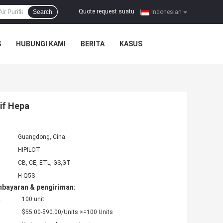
Quote request suatu
Search
|
Indonesian
S
HUBUNGI KAMI
BERITA
KASUS
tif Hepa
Guangdong, Cina
HIPILOT
CB, CE, ETL, GS,GT
H-Q5S
mbayaran & pengiriman:
:
100 unit
$55.00-$90.00/Units >=100 Units