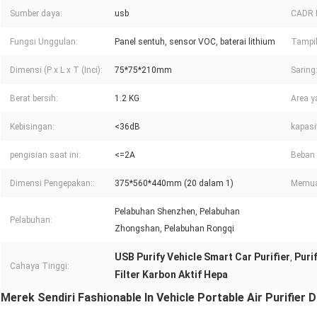
Sumber daya:
usb
CADR 
Fungsi Unggulan:
Panel sentuh, sensor VOC, baterai lithium
Tampil
Dimensi (P x L x T (Inci):
75*75*210mm
Saring
Berat bersih:
1.2 KG
Area y
Kebisingan:
<36dB
kapasi
pengisian saat ini:
<=2A
Beban 
Dimensi Pengepakan::
375*560*440mm (20 dalam 1)
Memuat
Pelabuhan Shenzhen, Pelabuhan
Pelabuhan:
Zhongshan, Pelabuhan Rongqi
USB Purify Vehicle Smart Car Purifier
Puri
,
Cahaya Tinggi:
Filter Karbon Aktif Hepa
Merek Sendiri Fashionable In Vehicle Portable Air Purifier Di