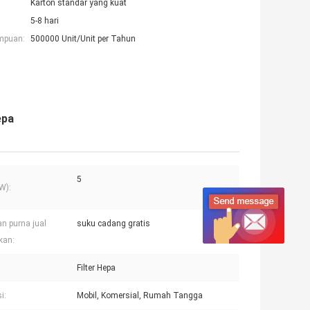
Karton standar yang kuat
5-8 hari
mpuan:
500000 Unit/Unit per Tahun
epa
5
W):
n purna jual
suku cadang gratis
kan:
Filter Hepa
i:
Mobil, Komersial, Rumah Tangga