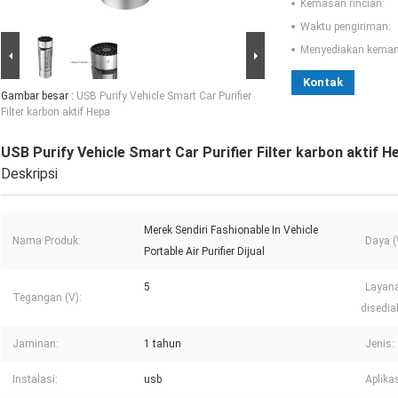
Kemasan rincian:
Waktu pengiriman:
Menyediakan kema
Kontak
Gambar besar :
USB Purify Vehicle Smart Car Purifier
Filter karbon aktif Hepa
USB Purify Vehicle Smart Car Purifier Filter karbon aktif H
Deskripsi
Merek Sendiri Fashionable In Vehicle
Nama Produk:
Daya (
Portable Air Purifier Dijual
5
Layana
Tegangan (V):
disedia
Jaminan:
1 tahun
Jenis:
Instalasi:
usb
Aplikas