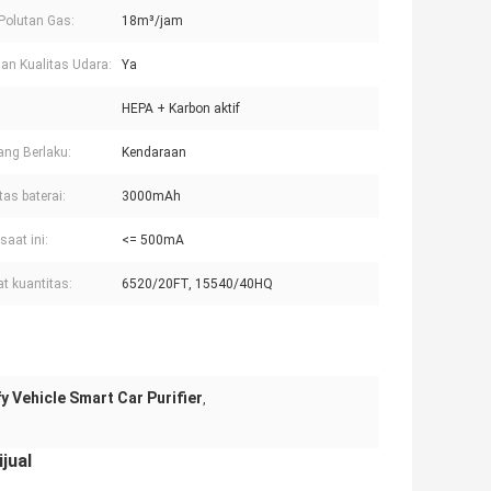
Polutan Gas:
18m³/jam
an Kualitas Udara:
Ya
:
HEPA + Karbon aktif
ang Berlaku:
Kendaraan
tas baterai:
3000mAh
saat ini:
<= 500mA
 kuantitas:
6520/20FT, 15540/40HQ
fy Vehicle Smart Car Purifier
,
jual