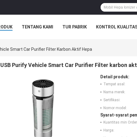
RODUK
TENTANG KAMI
TUR PABRIK
KONTROL KUALITA
icle Smart Car Purifier Filter Karbon Aktif Hepa
USB Purify Vehicle Smart Car Purifier Filter karbon ak
Detail produk:
Tempat asal:
Nama merek:
Sertifikasi:
Nomor model:
Syarat-syarat pe
Kuantitas min Order
Harga: