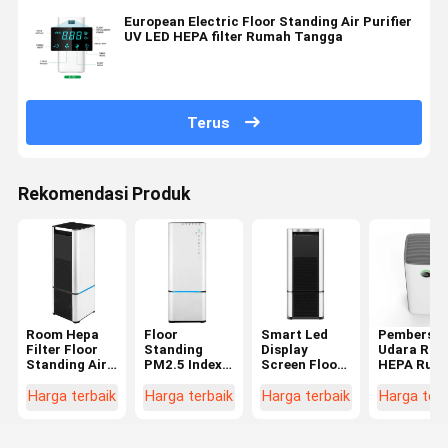
European Electric Floor Standing Air Purifier
UV LED HEPA filter Rumah Tangga
Terus
Rekomendasi Produk
Room Hepa
Floor
Smart Led
Pembersih
Filter Floor
Standing
Display
Udara Ru
Standing Air
PM2.5 Index
Screen Floor
HEPA Rum
Purifier
Air Purifier,
Standing Air
Tangga 5
Active Real
Pembersih
Purifier Mini
Kecepatan
Harga terbaik
Harga terbaik
Harga terbaik
Harga terb
Time
Udara UV
Portable
Kipas Jeja
Purification
Untuk Hotel
HEPA Home
Minimal
Room