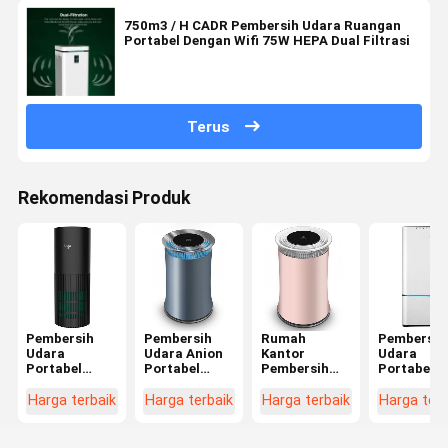
750m3 / H CADR Pembersih Udara Ruangan
Portabel Dengan Wifi 75W HEPA Dual Filtrasi
Terus
Rekomendasi Produk
Pembersih
Pembersih
Rumah
Pembersih
Udara
Udara Anion
Kantor
Udara
Portabel
Portabel
Pembersih
Portabel M
Dalam
Rumah
Udara
Dengan
Ruangan
Tangga
Portabel
kebisingan
Harga terbaik
Harga terbaik
Harga terbaik
Harga terb
Kebisingan
Dalam
Anion UV
rendah H1
Rendah
Ruangan
filter 3
Hepa Air
Dengan Filter
Kebisingan
kecepatan
Cleaner