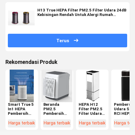
H13 True HEPA Filter PM2.5 Filter Udara 24dB
Kebisingan Rendah Untuk Alergi Rumah
Rambut Hewan Peliharaan
Terus
Rekomendasi Produk
Smart True 5
Beranda
HEPA H12
Pembersih
In1 HEPA
PM2.5
Filter PM2.5
Udara Sup
Pembersih
Pembersih
Filter Udara
RCI HEPA
Udara
Udara
Asap
Dengan
Ruangan
Saluran Hepa
Pembersih
Lapisan Fil
Harga terbaik
Harga terbaik
Harga terbaik
Harga terb
Besar
Dan
Udara Ionizer
Anti Alergi
Pembersih
Pembersih
Kecil Untuk
Biru