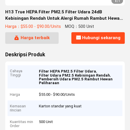
1
/
1
H13 True HEPA Filter PM2.5 Filter Udara 24dB
Kebisingan Rendah Untuk Alergi Rumah Rambut Hewan
Peliharaan
Harga：$55.00 - $90.00/Units
MOQ：500 Unit
Harga terbaik
Hubungi sekarang
Deskripsi Produk
Cahaya
,
Filter HEPA PM2.5 Filter Udara
Tinggi
,
Filter Udara PM2.5 Kebisingan Rendah
Pembersih Udara PM2.5 Rambut Hewan
Peliharaan
Harga
$55.00 - $90.00/Units
Kemasan
Karton standar yang kuat
rincian
Kuantitas min
500 Unit
Order