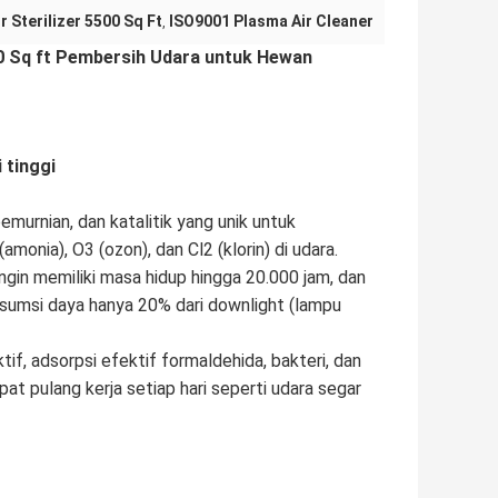
r Sterilizer 5500 Sq Ft
ISO9001 Plasma Air Cleaner
,
0 Sq ft Pembersih Udara untuk Hewan
 tinggi
emurnian, dan katalitik yang unik untuk
onia), O3 (ozon), dan Cl2 (klorin) di udara.
ingin memiliki masa hidup hingga 20.000 jam, dan
onsumsi daya hanya 20% dari downlight (lampu
if, adsorpsi efektif formaldehida, bakteri, dan
at pulang kerja setiap hari seperti udara segar