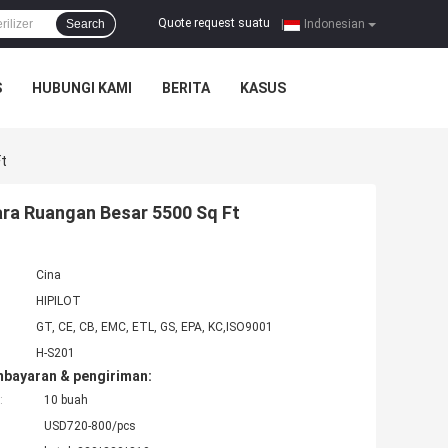
Quote request suatu
Search
|
Indonesian
S
HUBUNGI KAMI
BERITA
KASUS
Ft
ara Ruangan Besar 5500 Sq Ft
Cina
HIPILOT
GT, CE, CB, EMC, ETL, GS, EPA, KC,ISO9001
H-S201
mbayaran & pengiriman:
:
10 buah
USD720-800/pcs