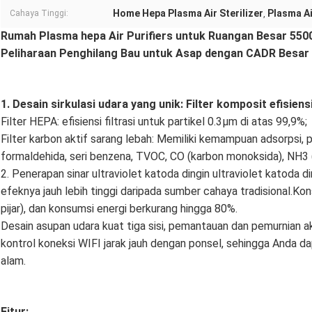
Home Hepa Plasma Air Sterilizer
Plasma Ai
Cahaya Tinggi:
,
Rumah Plasma hepa Air Purifiers untuk Ruangan Besar 550
Peliharaan Penghilang Bau untuk Asap dengan CADR Besar
1. Desain sirkulasi udara yang unik: Filter komposit efisiensi
Filter HEPA: efisiensi filtrasi untuk partikel 0.3μm di atas 99,9%;
Filter karbon aktif sarang lebah: Memiliki kemampuan adsorpsi, p
formaldehida, seri benzena, TVOC, CO (karbon monoksida), NH3 (am
2. Penerapan sinar ultraviolet katoda dingin ultraviolet katoda d
efeknya jauh lebih tinggi daripada sumber cahaya tradisional.K
pijar), dan konsumsi energi berkurang hingga 80%.
Desain asupan udara kuat tiga sisi, pemantauan dan pemurnian akt
kontrol koneksi WIFI jarak jauh dengan ponsel, sehingga Anda dap
alam.
Fitur: