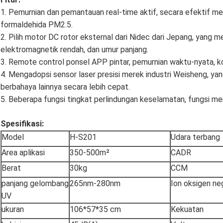
1. Pemurnian dan pemantauan real-time aktif, secara efektif m
formaldehida PM2.5.
2. Pilih motor DC rotor eksternal dari Nidec dari Jepang, yang mem
elektromagnetik rendah, dan umur panjang.
3. Remote control ponsel APP pintar, pemurnian waktu-nyata, k
4. Mengadopsi sensor laser presisi merek industri Weisheng, y
berbahaya lainnya secara lebih cepat.
5. Beberapa fungsi tingkat perlindungan keselamatan, fungsi me
Spesifikasi:
Model
H-S201
Udara terbang
Area aplikasi
350-500m²
CADR
Berat
30kg
CCM
panjang gelombang
265nm-280nm
Ion oksigen ne
UV
ukuran
106*57*35 cm
Kekuatan