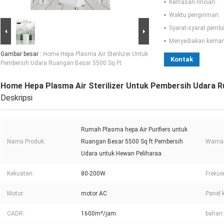
Kemasan rincian:
Waktu pengiriman:
Syarat-syarat pemb
Menyediakan kema
Gambar besar :
Home Hepa Plasma Air Sterilizer Untuk
Kontak
Pembersih Udara Ruangan Besar 5500 Sq Ft
Home Hepa Plasma Air Sterilizer Untuk Pembersih Udara R
Deskripsi
Rumah Plasma hepa Air Purifiers untuk
Nama Produk:
Ruangan Besar 5500 Sq ft Pembersih
Warna
Udara untuk Hewan Peliharaa
Kekuatan:
80-200W
Frekue
Motor:
motor AC
Panel 
CADR:
1600m³/jam
bahan: