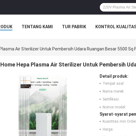
RODUK
TENTANG KAMI
TUR PABRIK
KONTROL KUALITA
lasma Air Sterilizer Untuk Pembersih Udara Ruangan Besar 5500 Sq 
Home Hepa Plasma Air Sterilizer Untuk Pembersih Ud
Detail produk:
Tempat asal:
Nama merek:
Sertifikasi:
Nomor model:
Syarat-syarat pe
Kuantitas min Order
Harga: