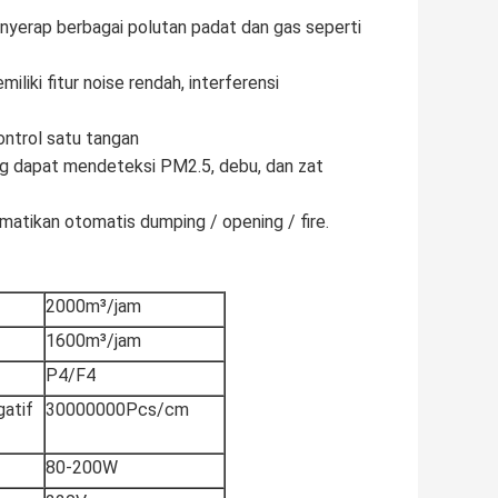
enyerap berbagai polutan padat dan gas seperti
iliki fitur noise rendah, interferensi
ontrol satu tangan
ang dapat mendeteksi PM2.5, debu, dan zat
matikan otomatis dumping / opening / fire.
2000m³/jam
1600m³/jam
P4/F4
gatif
30000000Pcs/cm
80-200W