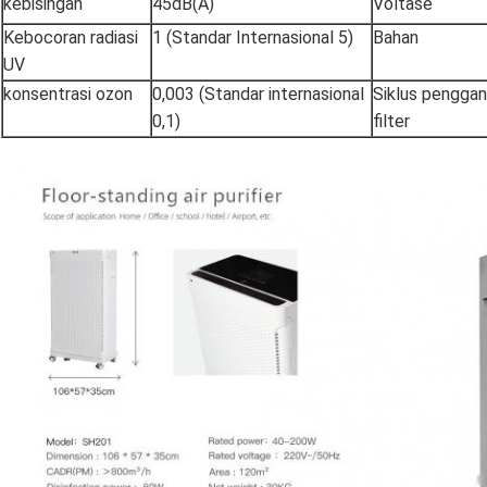
kebisingan
45dB(A)
Voltase
Kebocoran radiasi
1 (Standar Internasional 5)
Bahan
UV
konsentrasi ozon
0,003 (Standar internasional
Siklus penggan
0,1)
filter