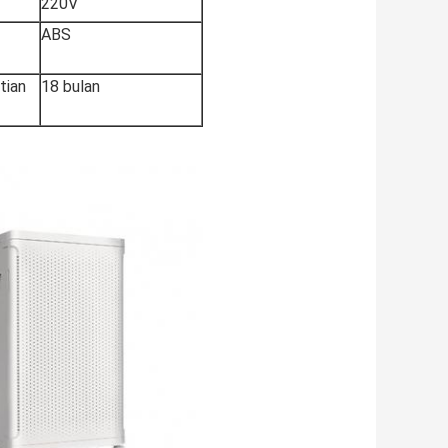
220V
ABS
tian
18 bulan