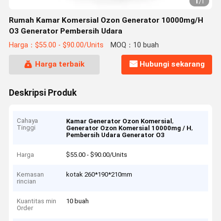
1
/
1
Rumah Kamar Komersial Ozon Generator 10000mg/H
O3 Generator Pembersih Udara
Harga：$55.00 - $90.00/Units
MOQ：10 buah
Harga terbaik
Hubungi sekarang
Deskripsi Produk
Cahaya
,
Kamar Generator Ozon Komersial
Tinggi
,
Generator Ozon Komersial 10000mg / H
Pembersih Udara Generator O3
Harga
$55.00 - $90.00/Units
Kemasan
kotak 260*190*210mm
rincian
Kuantitas min
10 buah
Order