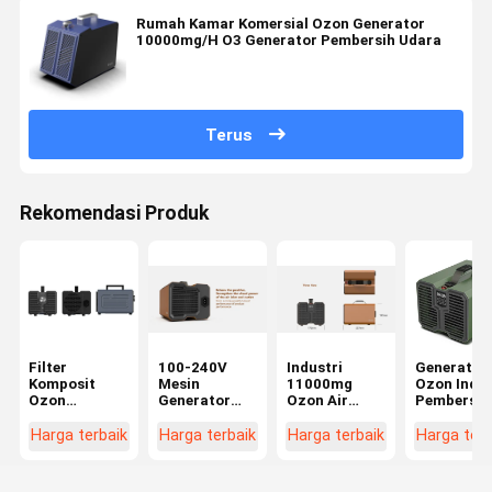
Rumah Kamar Komersial Ozon Generator
10000mg/H O3 Generator Pembersih Udara
Terus
Rekomendasi Produk
Filter
100-240V
Industri
Generator
Komposit
Mesin
11000mg
Ozon Indus
Ozon
Generator
Ozon Air
Pembersih
Generator
Ozon Ionizer
Sterilizer
Udara Sina
Pembersih
O3 Pembersih
Ozon
UV 35000m
Harga terbaik
Harga terbaik
Harga terbaik
Harga terb
Udara
Udara Untuk
Generator
H Mesin
20000mg / H
Penghilang
Deodorizer
Pewangi
Kapasitas
Asap Rumah
Ozon