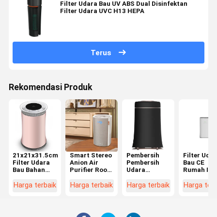
Filter Udara Bau UV ABS Dual Disinfektan
Filter Udara UVC H13 HEPA
Terus
Rekomendasi Produk
21x21x31.5cm
Smart Stereo
Pembersih
Filter Uda
Filter Udara
Anion Air
Pembersih
Bau CE
Bau Bahan
Purifier Room
Udara
Rumah Ion
ABS
HEPA Filter
Kebisingan
Air Purifie
Pembersih
Air Purifier
Rendah
Dengan Wif
Harga terbaik
Harga terbaik
Harga terbaik
Harga terb
Udara
PM2.5
Pembersih
400m3/h
Desktop
Display
Udara 99,9%
CADR
Rumah
Untuk Bau
Kamar Mandi