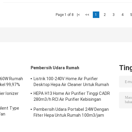
Page 1 of 8
|<
<<
1
2
3
4
Tin
Pembersih Udara Rumah
er 60W Rumah
Listrik 100-240V Home Air Purifier
kel 99,97%
Desktop Hepa Air Cleaner Untuk Rumah
ier Ionizer
HEPA H13 Home Air Purifier Tinggi CADR
280m3/h RCI Air Purifier Kebisingan
Rendah
Silent Type
Pembersih Udara Portabel 24W Dengan
Fan
Filter Hepa Untuk Rumah 100m3/jam
CADR