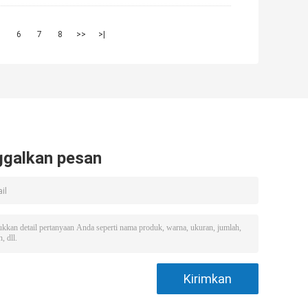
5
6
7
8
>>
>|
ggalkan pesan