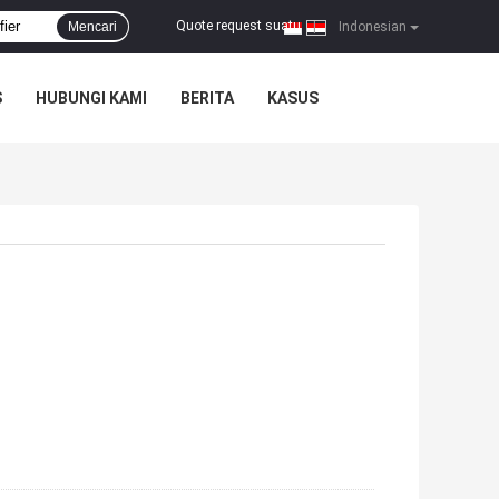
Quote request suatu
Mencari
|
Indonesian
S
HUBUNGI KAMI
BERITA
KASUS