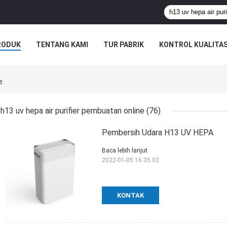
RODUK
TENTANG KAMI
TUR PABRIK
KONTROL KUALITA
e
h13 uv hepa air purifier pembuatan online
(76)
Pembersih Udara H13 UV HEPA
Baca lebih lanjut
2022-01-05 16:35:02
KONTAK