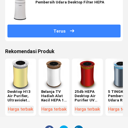
Pembersih Udara Desktop Filter HEPA
Terus
Rekomendasi Produk
Desktop H13
Belanja TV
25db HEPA
5 TINGKA
Air Purifier,
Hadiah Alat
Desktop Air
Pembersih
Ultraviolet
Kecil HEPA 13
Purifier UV
Udara Ru
Light H13
Air Purifier
Dan Anion
Tangga He
Hepa Filter
Desktop
Untuk Rumah
Mini Air
Harga terbaik
Harga terbaik
Harga terbaik
Harga terb
Air Purifier
Untuk Ruang
Tangga
Purifier U
Rumah
Meja