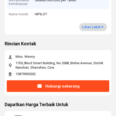
Menyediakan
500000 Unit/Unit per Tahun
kemampuan
Nama merek
HIPILOT
Lihat Lebih
Rincian Kontak
Miss. Wenny
1705,3Nod Smart Building, No.3388, Binhai Avenue, Distrik
Nanshan, Shenzhen, Cina
15879905202
Hubungi sekarang
Dapatkan Harga Terbaik Untuk