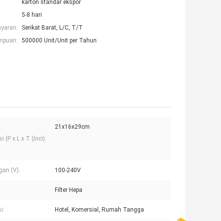
karton standar ekspor
5-8 hari
ayaran:
Serikat Barat, L/C, T/T
mpuan:
500000 Unit/Unit per Tahun
21x16x29cm
 (P x L x T (Inci):
an (V):
100-240V
Filter Hepa
i:
Hotel, Komersial, Rumah Tangga