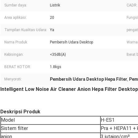
Sumber daya:
Listrik
CADR:
Area aplikasi:
20
Fungsi
Tampilan Kualitas Udara:
Ya
pengat
Nama Produk:
Pembersih Udara Desktop
Warna
Kebisingan:
<35dB(A)
Berat b
BERAT KOTOR:
1.8kgs
Pembersih Udara Desktop Hepa Filter
Pem
Menyoroti:
,
Intelligent Low Noise Air Cleaner Anion Hepa Filter Deskto
Deskripsi Produk
Model
H-ES1
Sistem filter
Pra + HEPA11 + k
anion
3 jutaion/cm³