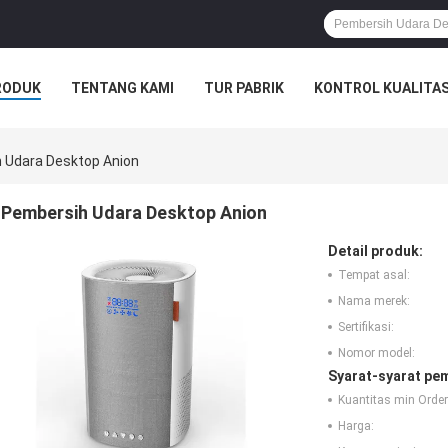
RODUK
TENTANG KAMI
TUR PABRIK
KONTROL KUALITA
 Udara Desktop Anion
Pembersih Udara Desktop Anion
Detail produk:
Tempat asal:
Nama merek:
Sertifikasi:
Nomor model:
Syarat-syarat pe
Kuantitas min Order
Harga: