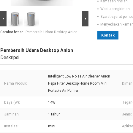
Kemasan rincian:
Waktu pengiriman:
Syarat-syarat pemb
Menyediakan kema
Gambar besar :
Pembersih Udara Desktop Anion
Kontak
Pembersih Udara Desktop Anion
Deskripsi
Intelligent Low Noise Air Cleaner Anion
Nama Produk:
Hepa Filter Desktop Home Room Mini
Dimensi
Portable Air Purifier
Daya (W):
14W
Tegang
Jaminan:
1 tahun
Jenis:
Instalasi:
mini
Aplikas