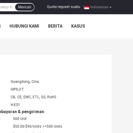
Quote request suatu
Mencari
|
Indonesian
S
HUBUNGI KAMI
BERITA
KASUS
Guangdong, Cina
HIPILOT
CB, CE, EMC, ETL, GS, RoHS
H-ES1
mbayaran & pengiriman:
:
500 Unit
$55.00-$90/Units >=500 Units