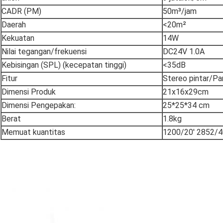
CADR (PM)
50m³/jam
Daerah
<20m²
Kekuatan
14W
Nilai tegangan/frekuensi
DC24V 1.0A
Kebisingan (SPL) (kecepatan tinggi)
<35dB
Fitur
Stereo pintar/Pa
Dimensi Produk
21x16x29cm
Dimensi Pengepakan:
25*25*34 cm
Berat
1.8kg
Memuat kuantitas
1200/20' 2852/4