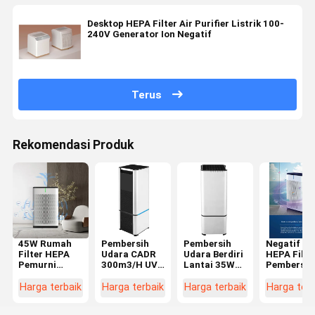
Desktop HEPA Filter Air Purifier Listrik 100-
240V Generator Ion Negatif
Terus
Rekomendasi Produk
45W Rumah
Pembersih
Pembersih
Negatif Io
Filter HEPA
Udara CADR
Udara Berdiri
HEPA Filte
Pemurni
300m3/H UVC
Lantai 35W
Pembersih
Udara Kontrol
HEPA
Untuk Kantor
Udara
Sentuh
Dengan H13
Pembersih
Harga terbaik
Harga terbaik
Harga terbaik
Harga terb
Remote
True HEPA
Udara Ani
Control
Filter Air
Dengan