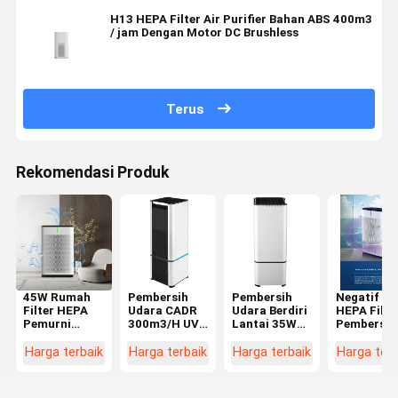
H13 HEPA Filter Air Purifier Bahan ABS 400m3
/ jam Dengan Motor DC Brushless
Terus
Rekomendasi Produk
45W Rumah
Pembersih
Pembersih
Negatif Io
Filter HEPA
Udara CADR
Udara Berdiri
HEPA Filte
Pemurni
300m3/H UVC
Lantai 35W
Pembersih
Udara Kontrol
HEPA
Untuk Kantor
Udara
Sentuh
Dengan H13
Pembersih
Harga terbaik
Harga terbaik
Harga terbaik
Harga terb
Remote
True HEPA
Udara Ani
Control
Filter Air
Dengan
Quality
Pengatur