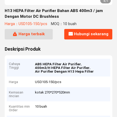
1
/
1
H13 HEPA Filter Air Purifier Bahan ABS 400m3 / jam
Dengan Motor DC Brushless
Harga：USD105-150/pcs
MOQ：10 buah
Harga terbaik
Hubungi sekarang
Deskripsi Produk
Cahaya
,
ABS HEPA Filter Air Purifier
Tinggi
,
400m3/H HEPA Filter Air Purifier
Air Purifier Dengan H13 Hepa Filter
Harga
USD105-150/pcs
Kemasan
kotak 270*270*520mm
rincian
Kuantitas min
10 buah
Order